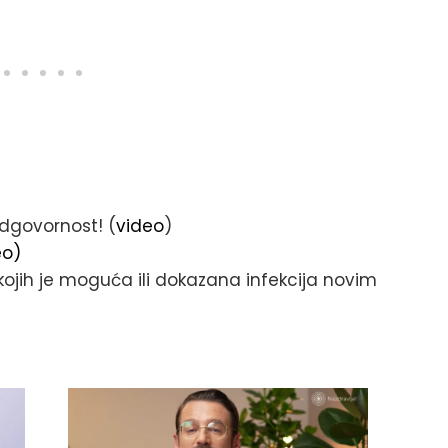
odgovornost! (
video
)
eo)
 kojih je moguća ili dokazana infekcija novim